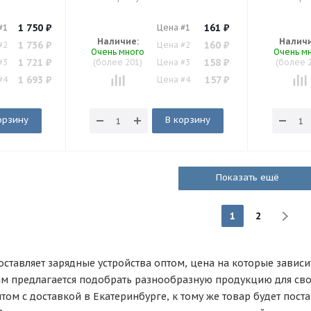
1 750
₽
161
₽
#1
Цена #1
Наличие:
Наличи
1 736
₽
160
₽
#2
Цена #2
Очень много
Очень м
1 721
₽
158
₽
#3
(более 201)
Цена #3
(более 
1 693
₽
157
₽
#4
Цена #4
орзину
В корзину
Показать ещё
1
2
ставляет зарядные устройства оптом, цена на которые зависи
ам предлагается подобрать разнообразную продукцию для св
том с доставкой в Екатеринбурге, к тому же товар будет пост