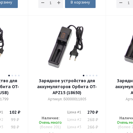
орзину
В корзину
ство для
Зарядное устройство для
Зарядн
бита OT-
аккумуляторов Орбита OT-
аккумул
USB)
APZ15 (18650)
A
11799
Артикул: Б0000011805
Арт
102
₽
270
₽
#1
Цена #1
Наличие:
Наличи
99
₽
268
₽
#2
Цена #2
Очень много
Очень м
98
₽
266
₽
#3
(более 201)
Цена #3
(более 