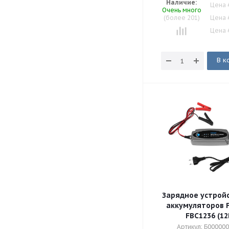
Наличие:
Цена 
Очень много
(более 201)
Цена 
Цена 
В к
Зарядное устрой
аккумуляторов 
FBC1236 (12
Артикул: Б00000