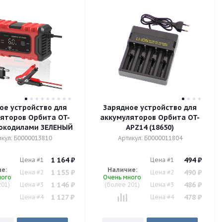
ое устройство для
Зарядное устройство для
яторов Орбита OT-
аккумуляторов Орбита OT-
APZ14 (18650)
(12В, 6А)
икул: Б0000013810
Артикул: Б0000011804
1 164
₽
494
₽
Цена #1
Цена #1
е:
Наличие:
1 155
₽
490
₽
Цена #2
Цена #2
ного
Очень много
1 146
₽
486
₽
201)
Цена #3
(более 201)
Цена #3
1 127
₽
478
₽
Цена #4
Цена #4