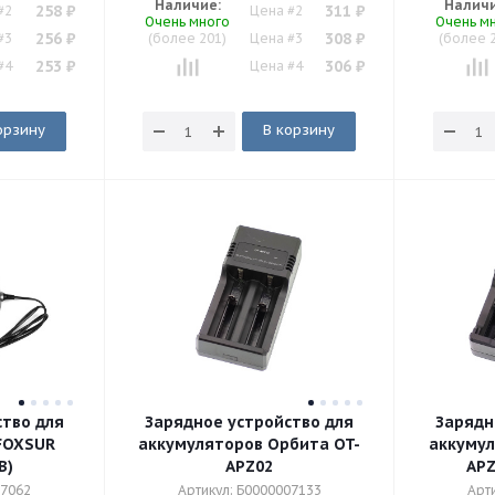
Наличие:
Наличи
258
₽
311
₽
#2
Цена #2
Очень много
Очень м
256
₽
308
₽
#3
(более 201)
Цена #3
(более 
253
₽
306
₽
#4
Цена #4
орзину
В корзину
ство для
Зарядное устройство для
Зарядн
FOXSUR
аккумуляторов Орбита OT-
аккумул
B)
APZ02
APZ
07062
Артикул: Б0000007133
Арт