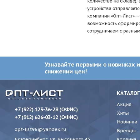
количестве на складе).
устройства отправляетс
компании «Опт-Лист» – 
возможность сформиров
сотрудничаем с разным
Узнавайте первыми о новинках и
снижении цен!
КАТАЛОГ
Акция
+7 (922) 123-36-28 (ОФИС)
Хиты
+7 (912) 626-03-12 (ОФИС)
Новинки
opt-list96@yandex.ru
Бренды
Корзина
Екатеринбург, ул. Высоцкого 45