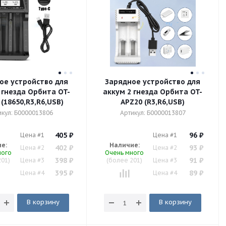
ое устройство для
Зарядное устройство для
 гнезда Орбита OT-
аккум 2 гнезда Орбита OT-
(18650,R3,R6,USB)
APZ20 (R3,R6,USB)
икул: Б0000013806
Артикул: Б0000013807
405
₽
96
₽
Цена #1
Цена #1
е:
Наличие:
402
₽
93
₽
Цена #2
Цена #2
ного
Очень много
398
₽
91
₽
201)
Цена #3
(более 201)
Цена #3
395
₽
89
₽
Цена #4
Цена #4
В корзину
В корзину