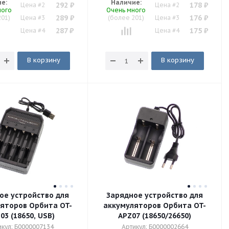
е:
Наличие:
292
₽
178
₽
Цена #2
Цена #2
ного
Очень много
289
₽
176
₽
201)
Цена #3
(более 201)
Цена #3
287
₽
175
₽
Цена #4
Цена #4
В корзину
В корзину
ое устройство для
Зарядное устройство для
яторов Орбита OT-
аккумуляторов Орбита OT-
03 (18650, USB)
APZ07 (18650/26650)
икул: Б0000007134
Артикул: Б0000002664