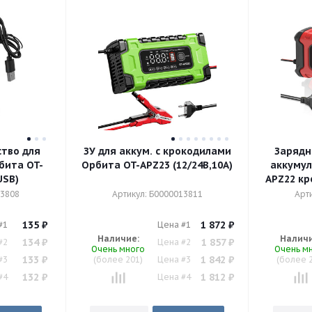
ство для
ЗУ для аккум. с крокодилами
Зарядн
бита OT-
Орбита OT-APZ23 (12/24В,10A)
аккумул
6,USB)
APZ22 крокодилами ЗЕЛЕНЫЙ
13808
Артикул: Б0000013811
Арт
135
₽
1 872
₽
#1
Цена #1
Наличие:
Наличи
134
₽
1 857
₽
#2
Цена #2
Очень много
Очень м
133
₽
1 842
₽
#3
(более 201)
Цена #3
(более 
132
₽
1 812
₽
#4
Цена #4