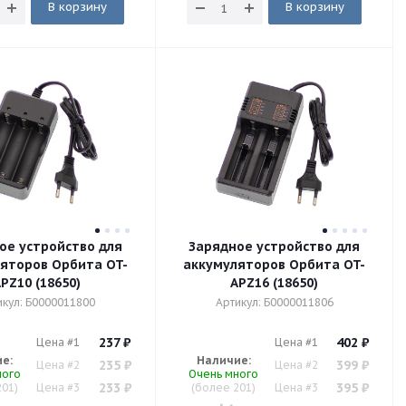
В корзину
В корзину
ое устройство для
Зарядное устройство для
яторов Орбита OT-
аккумуляторов Орбита OT-
PZ10 (18650)
APZ16 (18650)
икул: Б0000011800
Артикул: Б0000011806
237
₽
402
₽
Цена #1
Цена #1
е:
Наличие:
235
₽
399
₽
Цена #2
Цена #2
ного
Очень много
233
₽
395
₽
201)
Цена #3
(более 201)
Цена #3