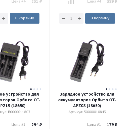
231
₽
389
₽
Цена #4
Цена #4
В корзину
В корзину
ое устройство для
Зарядное устройство для
яторов Орбита OT-
аккумуляторов Орбита OT-
PZ13 (18650)
APZ08 (18650)
икул: Б0000011803
Артикул: Б0000010843
294
₽
179
₽
Цена #1
Цена #1