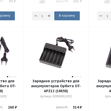
95
₽
262
₽
#4
Цена #4
орзину
В корзину
ство для
Зарядное устройство для
Зарядн
бита OT-
аккумуляторов Орбита OT-
аккумул
0)
APZ12 (18650)
A
11801
Артикул: Б0000011802
Арт
260
₽
314
₽
#1
Цена #1