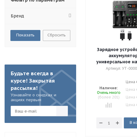
Фильтр по параметрам
Бренд
Сбросить
Зарядное устрой
аккумулято
универсальное на
Орбита OT-A
Артикул: УТ-000
Будьте всегда в
курсе! Закрытая
Цена 
рассылка!
Наличие:
Цена 
Очень много
Узнавайте о скидках и
(более 201)
Цена 
акциях первым
Цена 
В к