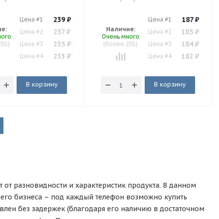
239
₽
187
₽
Цена #1
Цена #1
е:
Наличие:
237
₽
185
₽
Цена #2
Цена #2
ного
Очень много
235
₽
184
₽
201)
Цена #3
(более 201)
Цена #3
233
₽
182
₽
Цена #4
Цена #4
В корзину
В корзину
т от разновидности и характеристик продукта. В данном
оего бизнеса – под каждый телефон возможно купить
авлен без задержек (благодаря его наличию в достаточном