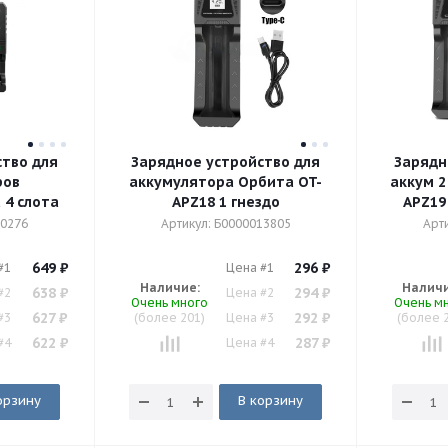
ство для
Зарядное устройство для
Зарядн
ров
аккумулятора Орбита OT-
аккум 2
 4 слота
APZ18 1 гнездо
APZ19 
PZ24
(18650,R3,R6,USB)
00276
Артикул: Б0000013805
Арт
649
₽
296
₽
#1
Цена #1
Наличие:
Наличи
638
₽
294
₽
#2
Цена #2
Очень много
Очень м
627
₽
292
₽
#3
(более 201)
Цена #3
(более 
622
₽
287
₽
#4
Цена #4
орзину
В корзину