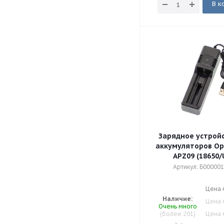
В к
Зарядное устрой
аккумуляторов Ор
APZ09 (18650/
Артикул: Б00000
Цена 
Наличие:
Цена 
Очень много
(более 201)
Цена 