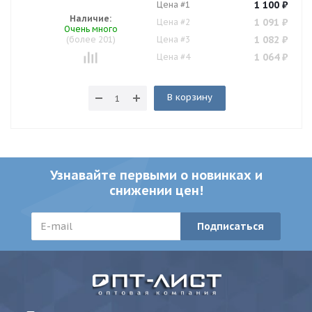
1 100
₽
Цена #1
Наличие:
1 091
₽
Цена #2
Очень много
1 082
₽
(более 201)
Цена #3
1 064
₽
Цена #4
В корзину
Узнавайте первыми о новинках и
снижении цен!