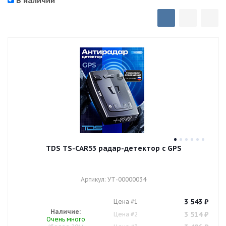
В наличии
TDS TS-CAR53 радар-детектор с GPS
Артикул: УТ-00000034
3 543
₽
Цена #1
Наличие:
3 514
₽
Цена #2
Очень много