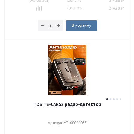
3 486
₽
(более 201)
Цена #3
3 428
₽
Цена #4
В корзину
TDS TS-CAR52 радар-детектор
Артикул: УТ-00000033