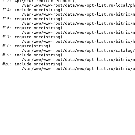
#13: Api\SEO::redirectProduct()

	/var/www/www-root/data/www/opt-list.ru/local/php_interface/init.php:23

#14: include_once(string)

	/var/www/www-root/data/www/opt-list.ru/bitrix/modules/main/include.php:241

#15: require_once(string)

	/var/www/www-root/data/www/opt-list.ru/bitrix/modules/main/include/prolog_before.php:14

#16: require_once(string)

	/var/www/www-root/data/www/opt-list.ru/bitrix/modules/main/include/prolog.php:10

#17: require_once(string)

	/var/www/www-root/data/www/opt-list.ru/bitrix/header.php:1

#18: require(string)

	/var/www/www-root/data/www/opt-list.ru/catalog/index.php:1

#19: include_once(string)

	/var/www/www-root/data/www/opt-list.ru/bitrix/modules/main/include/urlrewrite.php:159

#20: include_once(string)
