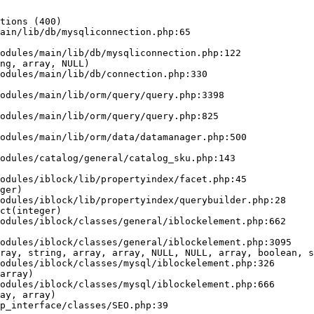
tions (400)

ain/lib/db/mysqliconnection.php:65

ng, array, NULL)

ger)

ct(integer)

ray, string, array, array, NULL, NULL, array, boolean, s
array)

ay, array)
