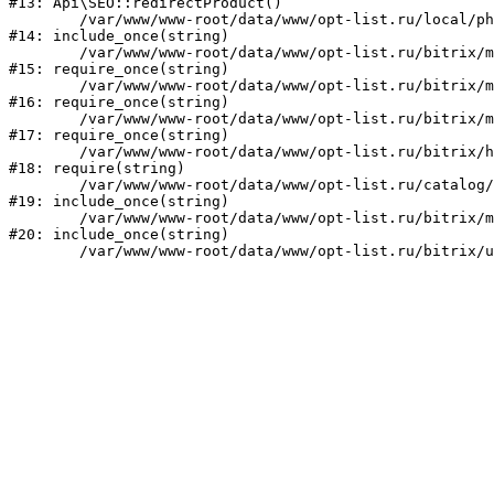
#13: Api\SEO::redirectProduct()

	/var/www/www-root/data/www/opt-list.ru/local/php_interface/init.php:23

#14: include_once(string)

	/var/www/www-root/data/www/opt-list.ru/bitrix/modules/main/include.php:241

#15: require_once(string)

	/var/www/www-root/data/www/opt-list.ru/bitrix/modules/main/include/prolog_before.php:14

#16: require_once(string)

	/var/www/www-root/data/www/opt-list.ru/bitrix/modules/main/include/prolog.php:10

#17: require_once(string)

	/var/www/www-root/data/www/opt-list.ru/bitrix/header.php:1

#18: require(string)

	/var/www/www-root/data/www/opt-list.ru/catalog/index.php:1

#19: include_once(string)

	/var/www/www-root/data/www/opt-list.ru/bitrix/modules/main/include/urlrewrite.php:159

#20: include_once(string)
