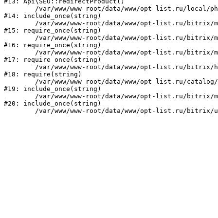
#13: Api\SEO::redirectProduct()

	/var/www/www-root/data/www/opt-list.ru/local/php_interface/init.php:23

#14: include_once(string)

	/var/www/www-root/data/www/opt-list.ru/bitrix/modules/main/include.php:241

#15: require_once(string)

	/var/www/www-root/data/www/opt-list.ru/bitrix/modules/main/include/prolog_before.php:14

#16: require_once(string)

	/var/www/www-root/data/www/opt-list.ru/bitrix/modules/main/include/prolog.php:10

#17: require_once(string)

	/var/www/www-root/data/www/opt-list.ru/bitrix/header.php:1

#18: require(string)

	/var/www/www-root/data/www/opt-list.ru/catalog/index.php:1

#19: include_once(string)

	/var/www/www-root/data/www/opt-list.ru/bitrix/modules/main/include/urlrewrite.php:159

#20: include_once(string)
