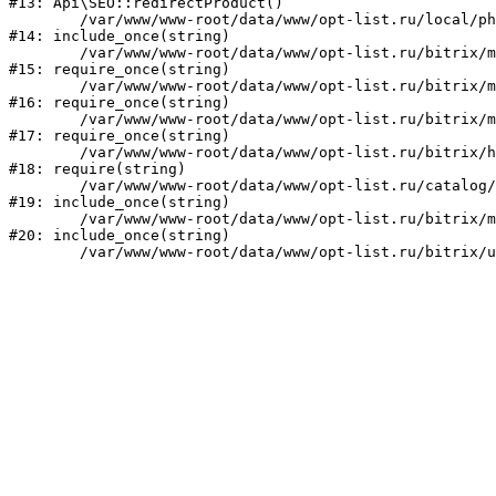
#13: Api\SEO::redirectProduct()

	/var/www/www-root/data/www/opt-list.ru/local/php_interface/init.php:23

#14: include_once(string)

	/var/www/www-root/data/www/opt-list.ru/bitrix/modules/main/include.php:241

#15: require_once(string)

	/var/www/www-root/data/www/opt-list.ru/bitrix/modules/main/include/prolog_before.php:14

#16: require_once(string)

	/var/www/www-root/data/www/opt-list.ru/bitrix/modules/main/include/prolog.php:10

#17: require_once(string)

	/var/www/www-root/data/www/opt-list.ru/bitrix/header.php:1

#18: require(string)

	/var/www/www-root/data/www/opt-list.ru/catalog/index.php:1

#19: include_once(string)

	/var/www/www-root/data/www/opt-list.ru/bitrix/modules/main/include/urlrewrite.php:159

#20: include_once(string)
