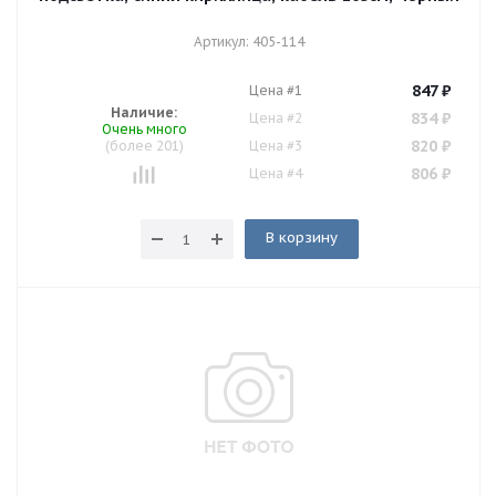
Артикул: 405-114
847
₽
Цена #1
Наличие:
834
₽
Цена #2
Очень много
820
₽
(более 201)
Цена #3
806
₽
Цена #4
В корзину