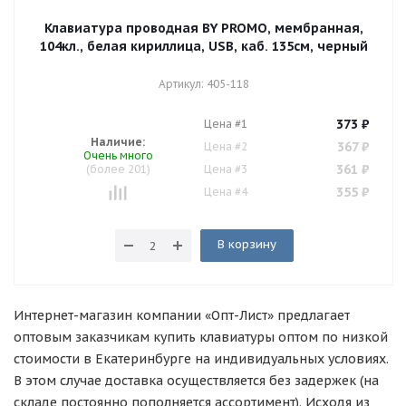
Клавиатура проводная BY PROMO, мембранная,
104кл., белая кириллица, USB, каб. 135см, черный
Артикул: 405-118
373
₽
Цена #1
Наличие:
367
₽
Цена #2
Очень много
361
₽
(более 201)
Цена #3
355
₽
Цена #4
В корзину
Интернет-магазин компании «Опт-Лист» предлагает
оптовым заказчикам купить клавиатуры оптом по низкой
стоимости в Екатеринбурге на индивидуальных условиях.
В этом случае доставка осуществляется без задержек (на
складе постоянно пополняется ассортимент). Исходя из