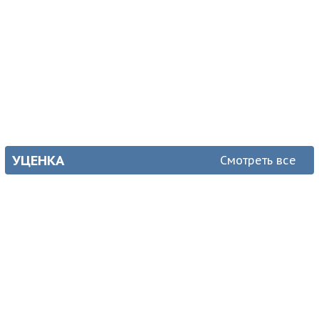
37
₽
Наличие:
Очень много
36
₽
(более 201)
36
₽
35
₽
В корзину
УЦЕНКА
Смотреть все
УЦЕНКА