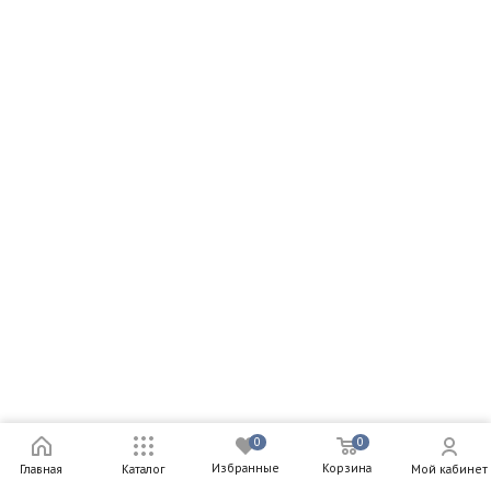
Элемент питания солевой D/R20 (блист.2шт) Космос
Артикул: KOCR202BL
22
₽
Наличие:
Достаточно
22
₽
(от 10 до 201)
22
₽
22
₽
В корзину
РАСПРОДАЖА
0
0
Избранные
Корзина
Мой кабинет
Главная
Каталог