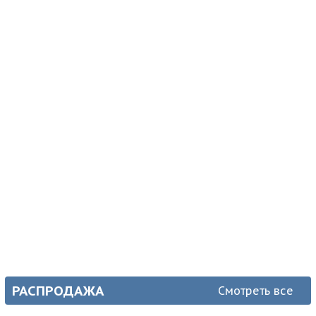
SDRD SD-306 Золото Караоке система (2 микр,
Bluetooth 4.2) (УЦЕНКА)
1 050
₽
Наличие:
Очень мало
1 050
₽
(от 1 до 10)
1 050
₽
1 050
₽
В корзину
РАСПРОДАЖА
Смотреть все