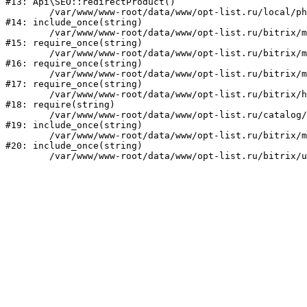
#13: Api\SEO::redirectProduct()

	/var/www/www-root/data/www/opt-list.ru/local/php_interface/init.php:23

#14: include_once(string)

	/var/www/www-root/data/www/opt-list.ru/bitrix/modules/main/include.php:241

#15: require_once(string)

	/var/www/www-root/data/www/opt-list.ru/bitrix/modules/main/include/prolog_before.php:14

#16: require_once(string)

	/var/www/www-root/data/www/opt-list.ru/bitrix/modules/main/include/prolog.php:10

#17: require_once(string)

	/var/www/www-root/data/www/opt-list.ru/bitrix/header.php:1

#18: require(string)

	/var/www/www-root/data/www/opt-list.ru/catalog/index.php:1

#19: include_once(string)

	/var/www/www-root/data/www/opt-list.ru/bitrix/modules/main/include/urlrewrite.php:159

#20: include_once(string)
