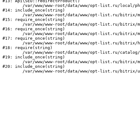
#13: Api\SEO::redirectProduct()

	/var/www/www-root/data/www/opt-list.ru/local/php_interface/init.php:23

#14: include_once(string)

	/var/www/www-root/data/www/opt-list.ru/bitrix/modules/main/include.php:241

#15: require_once(string)

	/var/www/www-root/data/www/opt-list.ru/bitrix/modules/main/include/prolog_before.php:14

#16: require_once(string)

	/var/www/www-root/data/www/opt-list.ru/bitrix/modules/main/include/prolog.php:10

#17: require_once(string)

	/var/www/www-root/data/www/opt-list.ru/bitrix/header.php:1

#18: require(string)

	/var/www/www-root/data/www/opt-list.ru/catalog/index.php:1

#19: include_once(string)

	/var/www/www-root/data/www/opt-list.ru/bitrix/modules/main/include/urlrewrite.php:159

#20: include_once(string)
