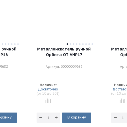
 ручной
Металлоискатель ручной
Металл
NP16
Орбита OT-VNP17
Ор
09682
Артикул: Б0000009683
Арт
4 227
₽
5 194
₽
Наличие:
Наличи
4 157
₽
5 152
₽
Достаточно
Достато
4 087
₽
5 111
₽
(от 10 до 201)
(от 10 до
4 052
₽
5 027
₽
орзину
В корзину