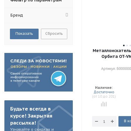
Фильтр по параметрам
Бренд
Сбросить
Металлоискатель
Орбита OT-V
Артикул: Б00000
Наличие:
Достаточно
(от 10 до 201)
Будьте всегда в
курсе! Закрытая
В к
рассылка!
Узнавайте о скидках и