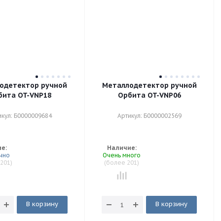
одетектор ручной
Металлодетектор ручной
бита OT-VNP18
Орбита OT-VNP06
икул: Б0000009684
Артикул: Б0000002569
971
₽
638
₽
е:
Наличие:
963
₽
627
₽
чно
Очень много
955
₽
617
₽
 201)
(более 201)
940
₽
611
₽
В корзину
В корзину