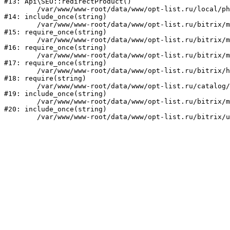
#13: Api\SEO::redirectProduct()

	/var/www/www-root/data/www/opt-list.ru/local/php_interface/init.php:23

#14: include_once(string)

	/var/www/www-root/data/www/opt-list.ru/bitrix/modules/main/include.php:241

#15: require_once(string)

	/var/www/www-root/data/www/opt-list.ru/bitrix/modules/main/include/prolog_before.php:14

#16: require_once(string)

	/var/www/www-root/data/www/opt-list.ru/bitrix/modules/main/include/prolog.php:10

#17: require_once(string)

	/var/www/www-root/data/www/opt-list.ru/bitrix/header.php:1

#18: require(string)

	/var/www/www-root/data/www/opt-list.ru/catalog/index.php:1

#19: include_once(string)

	/var/www/www-root/data/www/opt-list.ru/bitrix/modules/main/include/urlrewrite.php:159

#20: include_once(string)
