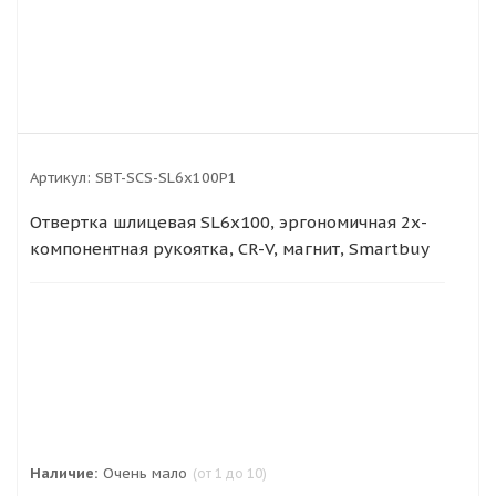
Артикул:
SBT-SCS-SL6x100P1
Отвертка шлицевая SL6x100, эргономичная 2х-
компонентная рукоятка, CR-V, магнит, Smartbuy
Tools
122
₽
121
₽
119
₽
118
₽
Наличие:
Очень мало
(от 1 до 10)