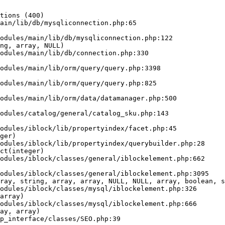
tions (400)

ain/lib/db/mysqliconnection.php:65

ng, array, NULL)

ger)

ct(integer)

ray, string, array, array, NULL, NULL, array, boolean, s
array)

ay, array)
