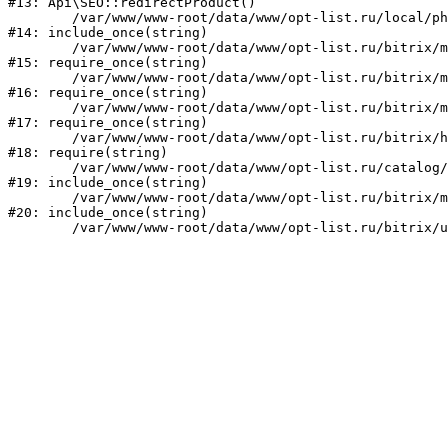
#13: Api\SEO::redirectProduct()

	/var/www/www-root/data/www/opt-list.ru/local/php_interface/init.php:23

#14: include_once(string)

	/var/www/www-root/data/www/opt-list.ru/bitrix/modules/main/include.php:241

#15: require_once(string)

	/var/www/www-root/data/www/opt-list.ru/bitrix/modules/main/include/prolog_before.php:14

#16: require_once(string)

	/var/www/www-root/data/www/opt-list.ru/bitrix/modules/main/include/prolog.php:10

#17: require_once(string)

	/var/www/www-root/data/www/opt-list.ru/bitrix/header.php:1

#18: require(string)

	/var/www/www-root/data/www/opt-list.ru/catalog/index.php:1

#19: include_once(string)

	/var/www/www-root/data/www/opt-list.ru/bitrix/modules/main/include/urlrewrite.php:159

#20: include_once(string)
