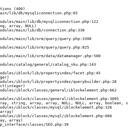
tions (400)

ain/lib/db/mysqliconnection.php:65

ng, array, NULL)

ger)

ct(integer)

ray, string, array, array, NULL, NULL, array, boolean, s
array)

ay, array)
