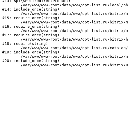
#13: Api\SEO::redirectProduct()

	/var/www/www-root/data/www/opt-list.ru/local/php_interface/init.php:23

#14: include_once(string)

	/var/www/www-root/data/www/opt-list.ru/bitrix/modules/main/include.php:241

#15: require_once(string)

	/var/www/www-root/data/www/opt-list.ru/bitrix/modules/main/include/prolog_before.php:14

#16: require_once(string)

	/var/www/www-root/data/www/opt-list.ru/bitrix/modules/main/include/prolog.php:10

#17: require_once(string)

	/var/www/www-root/data/www/opt-list.ru/bitrix/header.php:1

#18: require(string)

	/var/www/www-root/data/www/opt-list.ru/catalog/index.php:1

#19: include_once(string)

	/var/www/www-root/data/www/opt-list.ru/bitrix/modules/main/include/urlrewrite.php:159

#20: include_once(string)
