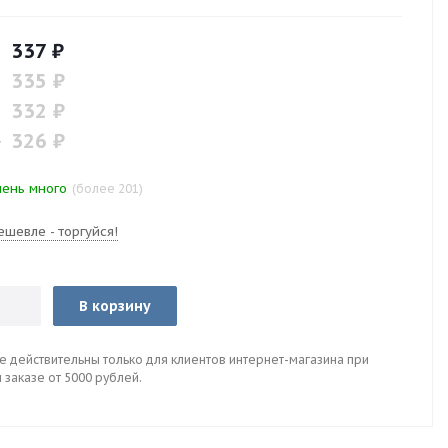
1
337
₽
2
335
₽
3
332
₽
4
326
₽
ень много
(более 201)
шевле - торгуйся!
В корзину
 действительны только для клиентов интернет-магазина при
заказе от 5000 рублей.