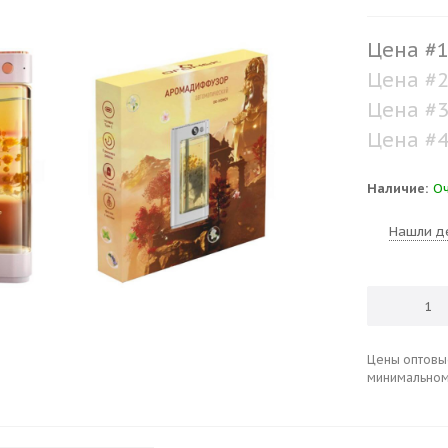
Цена #
Цена #
Цена #
Цена #
Наличие:
Оч
Нашли де
Цены оптовые
минимальном 